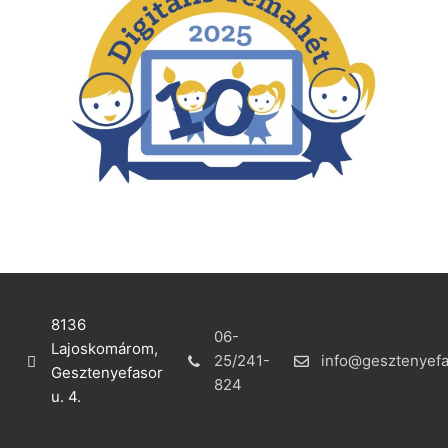
8136
06-
Lajoskomárom,
25/241-
info@gesztenyefa
Gesztenyefasor
824
u. 4.