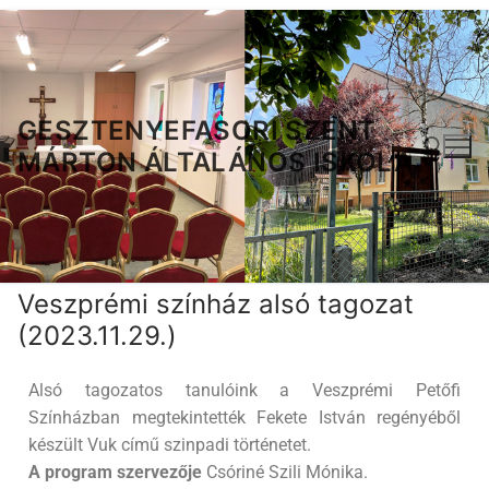
GESZTENYEFASORI SZENT
MÁRTON ÁLTALÁNOS ISKOLA
Veszprémi színház alsó tagozat
(2023.11.29.)
Alsó tagozatos tanulóink a Veszprémi Petőfi
Színházban megtekintették Fekete István regényéből
készült Vuk című szinpadi történetet.
A program szervezője
Csóriné Szili Mónika.