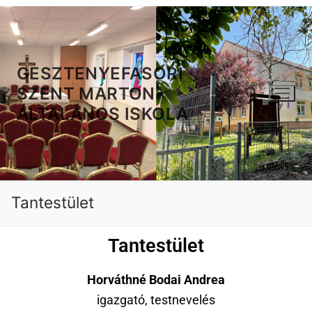
GESZTENYEFASORI
SZENT MÁRTON
ÁLTALÁNOS ISKOLA
Tantestület
Tantestület
Horváthné Bodai Andrea
igazgató, testnevelés