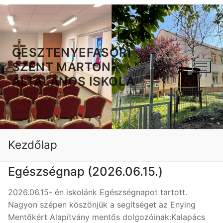
GESZTENYEFASORI
SZENT MÁRTON
ÁLTALÁNOS ISKOLA
Kezdőlap
Egészségnap (2026.06.15.)
2026.06.15- én iskolánk Egészségnapot tartott.
Nagyon szépen köszönjük a segítséget az Enying
Mentőkért Alapítvány mentős dolgozóinak:Kalapács