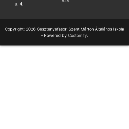
824
u. 4.
Copyright; 2026 Gesztenyefasori Szent Márton Általános Iskola
– Powered by
Customify
.