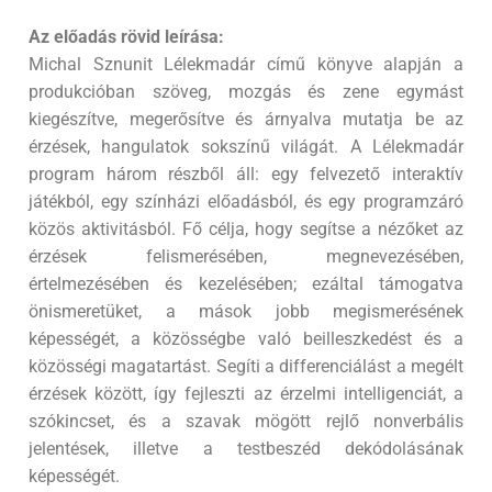
Az előadás rövid leírása:
Michal Sznunit Lélekmadár című könyve alapján a
produkcióban szöveg, mozgás és zene egymást
kiegészítve, megerősítve és árnyalva mutatja be az
érzések, hangulatok sokszínű világát. A Lélekmadár
program három részből áll: egy felvezető interaktív
játékból, egy színházi előadásból, és egy programzáró
közös aktivitásból. Fő célja, hogy segítse a nézőket az
érzések felismerésében, megnevezésében,
értelmezésében és kezelésében; ezáltal támogatva
önismeretüket, a mások jobb megismerésének
képességét, a közösségbe való beilleszkedést és a
közösségi magatartást. Segíti a differenciálást a megélt
érzések között, így fejleszti az érzelmi intelligenciát, a
szókincset, és a szavak mögött rejlő nonverbális
jelentések, illetve a testbeszéd dekódolásának
képességét.