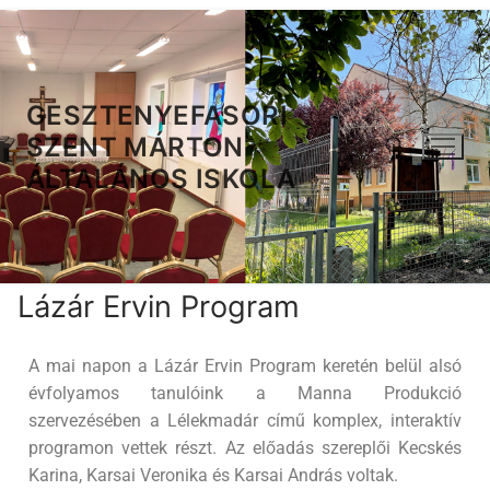
GESZTENYEFASORI
SZENT MÁRTON
ÁLTALÁNOS ISKOLA
Lázár Ervin Program
A mai napon a Lázár Ervin Program keretén belül alsó
évfolyamos tanulóink a Manna Produkció
szervezésében a Lélekmadár című komplex, interaktív
programon vettek részt. Az előadás szereplői Kecskés
Karina, Karsai Veronika és Karsai András voltak.