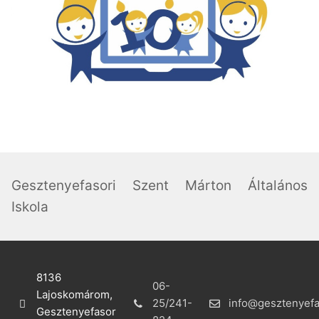
Gesztenyefasori Szent Márton Általános
Iskola
8136
06-
Lajoskomárom,
25/241-
info@gesztenyefa
Gesztenyefasor