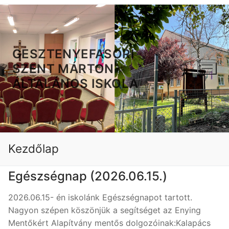
GESZTENYEFASORI
SZENT MÁRTON
ÁLTALÁNOS ISKOLA
Kezdőlap
Egészségnap (2026.06.15.)
2026.06.15- én iskolánk Egészségnapot tartott.
Nagyon szépen köszönjük a segítséget az Enying
Mentőkért Alapítvány mentős dolgozóinak:Kalapács